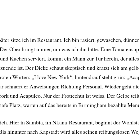
ter sitze ich im Restaurant. Ich bin rasiert, gewaschen, dünner 
. Der Ober bringt immer, um was ich ihn bitte: Eine Tomatensup
und Kuchen serviert, kommt ein Mann zur Tür herein, der alles
zuende ist. Der Dicke schaut skeptisch und kratzt sich am gelb
rroten Worten: „I love New York“, hintendrauf steht grün: „Aca
 schnarrt er Anweisungen Richtung Personal. Wieder geht di
ork und Acapulco. Nur der Frotteehut ist weiss. Der Gelbe teilt
afe Platz, warten auf das bereits in Birmingham bezahlte Men
ich. Hier in Sambia, im Nkana-Restaurant, beginnt der Wohlst
Bis hinunter nach Kapstadt wird alles seinen reibungslosen We