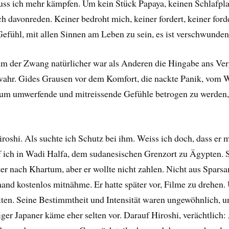
uss ich mehr kämpfen. Um kein Stück Papaya, keinen Schlafplat
 davonreden. Keiner bedroht mich, keiner fordert, keiner forde
fühl, mit allen Sinnen am Leben zu sein, es ist verschwunden
ihm der Zwang natürlicher war als Anderen die Hingabe ans Ve
wahr. Gides Grausen vor dem Komfort, die nackte Panik, vom 
 um umwerfende und mitreissende Gefühle betrogen zu werden, a
roshi. Als suchte ich Schutz bei ihm. Weiss ich doch, dass er 
 ich in Wadi Halfa, dem sudanesischen Grenzort zu Ägypten. Sc
er nach Khartum, aber er wollte nicht zahlen. Nicht aus Spars
mand kostenlos mitnähme. Er hatte später vor, Filme zu drehen. 
eiten. Seine Bestimmtheit und Intensität waren ungewöhnlich, un
ger Japaner käme eher selten vor. Darauf Hiroshi, verächtlich: 