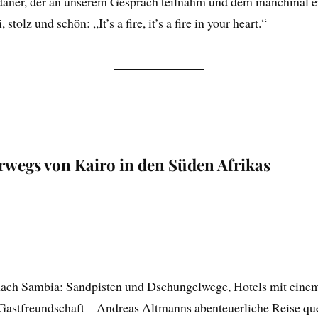
daner, der an unserem Gespräch teilnahm und dem manchmal ein
tolz und schön: „It’s a fire, it’s a fire in your heart.“
rwegs von Kairo in den Süden Afrikas
nach Sambia: Sandpisten und Dschungelwege, Hotels mit einem
Gastfreundschaft – Andreas Altmanns abenteuerliche Reise quer