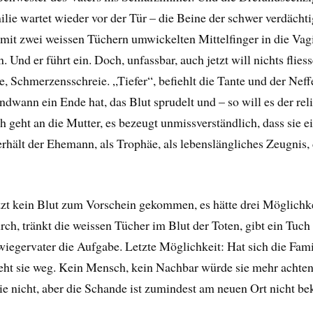
lie wartet wieder vor der Tür – die Beine der schwer verdächti
mit zwei weissen Tüchern umwickelten Mittelfinger in die Vag
Und er führt ein. Doch, unfassbar, auch jetzt will nichts fliess
e, Schmerzensschreie. „Tiefer“, befiehlt die Tante und der Neffe
endwann ein Ende hat, das Blut sprudelt und – so will es der re
ch geht an die Mutter, es bezeugt unmissverständlich, dass sie e
rhält der Ehemann, als Trophäe, als lebenslängliches Zeugnis, 
etzt kein Blut zum Vorschein gekommen, es hätte drei Möglich
ch, tränkt die weissen Tücher im Blut der Toten, gibt ein Tuch
egervater die Aufgabe. Letzte Möglichkeit: Hat sich die Famil
ieht sie weg. Kein Mensch, kein Nachbar würde sie mehr achten.
ie nicht, aber die Schande ist zumindest am neuen Ort nicht bek