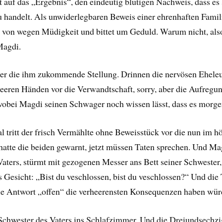
 auf das „Ergebnis“, den eindeutig blutigen Nachweis, dass es 
 handelt. Als unwiderlegbaren Beweis einer ehrenhaften Fam
von wegen Müdigkeit und bittet um Geduld. Warum nicht, also
Magdi.
er die ihm zukommende Stellung. Drinnen die nervösen Eheleut
)leeren Händen vor die Verwandtschaft, sorry, aber die Aufregu
 wobei Magdi seinen Schwager noch wissen lässt, dass es morge
Mal tritt der frisch Vermählte ohne Beweisstück vor die nun im 
atte die beiden gewarnt, jetzt müssen Taten sprechen. Und Magd
Vaters, stürmt mit gezogenen Messer ans Bett seiner Schwester,
ns Gesicht: „Bist du veschlossen, bist du veschlossen?“ Und die 
die Antwort „offen“ die verheerensten Konsequenzen haben wür
Schwester des Vaters ins Schlafzimmer. Und die Dreiundsechzigj