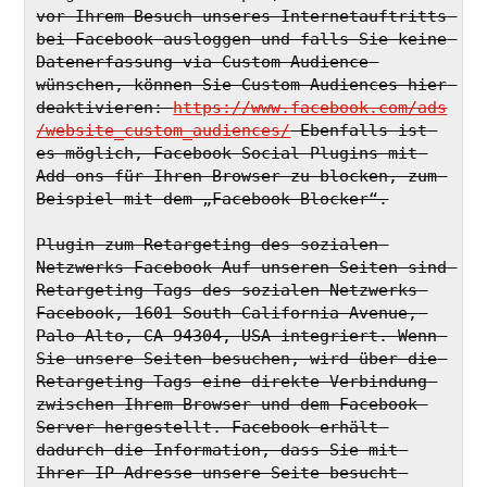
vor Ihrem Besuch unseres Internetauftritts 
bei Facebook ausloggen und falls Sie keine 
Datenerfassung via Custom Audience 
wünschen, können Sie Custom Audiences hier 
deaktivieren: 
https://www.facebook.com/ads
/website_custom_audiences/
 Ebenfalls ist 
es möglich, Facebook-Social-Plugins mit 
Add-ons für Ihren Browser zu blocken, zum 
Beispiel mit dem „Facebook Blocker“.
Plugin zum Retargeting des sozialen 
Netzwerks Facebook Auf unseren Seiten sind 
Retargeting-Tags des sozialen Netzwerks 
Facebook, 1601 South California Avenue, 
Palo Alto, CA 94304, USA integriert. Wenn 
Sie unsere Seiten besuchen, wird über die 
Retargeting-Tags eine direkte Verbindung 
zwischen Ihrem Browser und dem Facebook-
Server hergestellt. Facebook erhält 
dadurch die Information, dass Sie mit 
Ihrer IP-Adresse unsere Seite besucht 