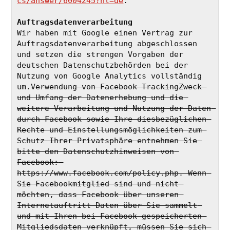
cs/answer/6004245?hl=de
.
Auftragsdatenverarbeitung
Wir haben mit Google einen Vertrag zur 
Auftragsdatenverarbeitung abgeschlossen 
und setzen die strengen Vorgaben der 
deutschen Datenschutzbehörden bei der 
Nutzung von Google Analytics vollständig 
um.
Verwendung von Facebook TrackingZweck 
und Umfang der Datenerhebung und die 
weitere Verarbeitung und Nutzung der Daten 
durch Facebook sowie Ihre diesbezüglichen 
Rechte und Einstellungsmöglichkeiten zum 
Schutz Ihrer Privatsphäre entnehmen Sie 
bitte den Datenschutzhinweisen von 
Facebook: 
https://www.facebook.com/policy.php. Wenn 
Sie Facebookmitglied sind und nicht 
möchten, dass Facebook über unseren 
Internetauftritt Daten über Sie sammelt 
und mit Ihren bei Facebook gespeicherten 
Mitgliedsdaten verknüpft, müssen Sie sich 