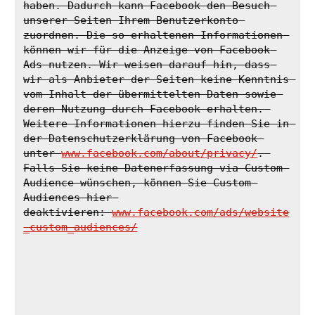
haben. Dadurch kann Facebook den Besuch 
unserer Seiten Ihrem Benutzerkonto 
zuordnen. Die so erhaltenen Informationen 
können wir für die Anzeige von Facebook 
Ads nutzen. Wir weisen darauf hin, dass 
wir als Anbieter der Seiten keine Kenntnis 
vom Inhalt der übermittelten Daten sowie 
deren Nutzung durch Facebook erhalten. 
Weitere Informationen hierzu finden Sie in 
der Datenschutzerklärung von Facebook 
unter 
www.facebook.com/about/privacy/
. 
Falls Sie keine Datenerfassung via Custom 
Audience wünschen, können Sie Custom 
Audiences hier 
deaktivieren: 
www.facebook.com/ads/website
_custom_audiences/