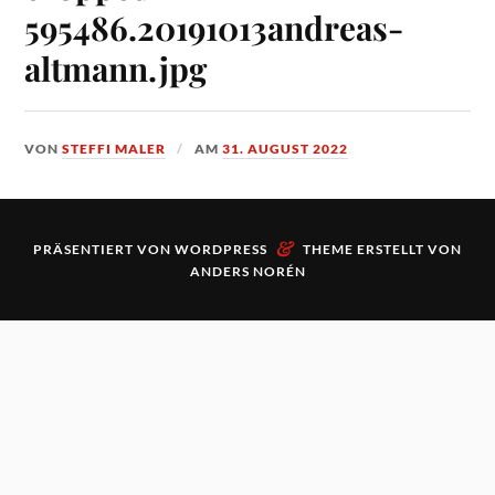
595486.20191013andreas-
altmann.jpg
VON
STEFFI MALER
AM
31. AUGUST 2022
&
PRÄSENTIERT VON
WORDPRESS
THEME ERSTELLT VON
ANDERS NORÉN