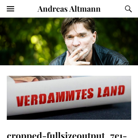
Andreas Altmann
cropped-fullsizeoutput_7e1-