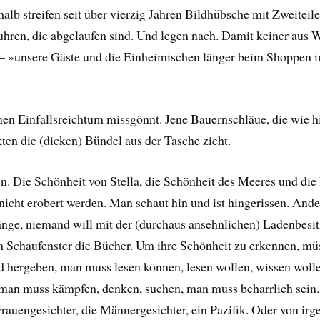
halb streifen seit über vierzig Jahren Bildhübsche mit Zweitei
uhren, die abgelaufen sind. Und legen nach. Damit keiner aus 
– »unsere Gäste und die Einheimischen länger beim Shoppen i
nen Einfallsreichtum missgönnt. Jene Bauernschläue, die wie hie
ten die (dicken) Bündel aus der Tasche zieht.
ten. Die Schönheit von Stella, die Schönheit des Meeres und d
, nicht erobert werden. Man schaut hin und ist hingerissen. Ande
nge, niemand will mit der (durchaus ansehnlichen) Ladenbesitze
 Schaufenster die Bücher. Um ihre Schönheit zu erkennen, mü
hergeben, man muss lesen können, lesen wollen, wissen woll
 man muss kämpfen, denken, suchen, man muss beharrlich sein.
Frauengesichter, die Männergesichter, ein Pazifik. Oder von irg