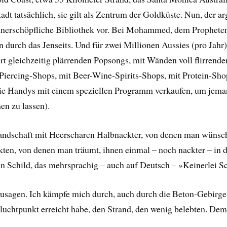
tadt tatsächlich, sie gilt als Zentrum der Goldküste. Nun, der ar
s unerschöpfliche Bibliothek vor. Bei Mohammed, dem Propheten
 durch das Jenseits. Und für zwei Millionen Aussies (pro Jahr) 
ert gleichzeitig plärrenden Popsongs, mit Wänden voll flirrend
iercing-Shops, mit Beer-Wine-Spirits-Shops, mit Protein-Shop
e Handys mit einem speziellen Programm verkaufen, um jeman
en zu lassen).
andschaft mit Heerscharen Halbnackter, von denen man wünsch
ten, von denen man träumt, ihnen einmal – noch nackter – in 
ein Schild, das mehrsprachig – auch auf Deutsch – »Keinerlei
sagen. Ich kämpfe mich durch, auch durch die Beton-Gebirge
en Fluchtpunkt erreicht habe, den Strand, den wenig belebten. De