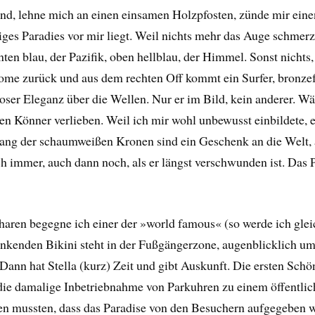
and, lehne mich an einen einsamen Holzpfosten, zünde mir einen
iges Paradies vor mir liegt. Weil nichts mehr das Auge schmer
nten blau, der Pazifik, oben hellblau, der Himmel. Sonst nichts
zoome zurück und aus dem rechten Off kommt ein Surfer, bronze
loser Eleganz über die Wellen. Nur er im Bild, kein anderer. W
n Könner verlieben. Weil ich mir wohl unbewusst einbildete, 
lang der schaumweißen Kronen sind ein Geschenk an die Welt, a
h immer, auch dann noch, als er längst verschwunden ist. Das 
ren begegne ich einer der »world famous« (so werde ich gleic
kenden Bikini steht in der Fußgängerzone, augenblicklich ums
n. Dann hat Stella (kurz) Zeit und gibt Auskunft. Die ersten S
– die damalige Inbetriebnahme von Parkuhren zu einem öffentlic
ten mussten, dass das Paradise von den Besuchern aufgegeben w