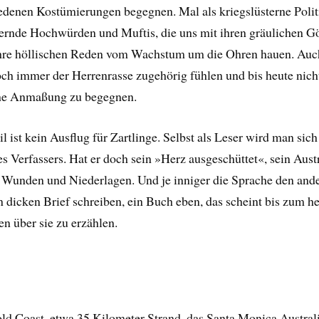
iedenen Kostümierungen begegnen. Mal als kriegslüsterne Poli
ernde Hochwürden und Muftis, die uns mit ihren gräulichen Gö
ihre höllischen Reden vom Wachstum um die Ohren hauen. Auch
ch immer der Herrenrasse zugehörig fühlen und bis heute nicht
ohne Anmaßung zu begegnen.
il ist kein Ausflug für Zartlinge. Selbst als Leser wird man s
 Verfassers. Hat er doch sein »Herz ausgeschüttet«, sein Aus
Wunden und Niederlagen. Und je inniger die Sprache den ander
 dicken Brief schreiben, ein Buch eben, das scheint bis zum he
n über sie zu erzählen.
ld Coast, etwa 35 Kilometer Strand, das Santa Monica Australi