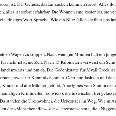
ören ist. Der Genuss, das Entzücken kommen sofort. Alles flut
, alles ist sofort erfahrbar. Die Wonnen sind kostenlos, sie ve
ein einziges Wort Sprache. Wie ein Blitz fallen sie über uns her
 einen Wagen zu stoppen. Nach wenigen Minuten hält ein junger
, für mehr ist keine Zeit. Nach 15 Kilometern verweist ein Sch
te landeinwärts und bin da. Die Gedenkstätte für Myall Creek i
ernen, etwas zur Kenntnis nehmen. Oder nur dasitzen und den
n, Kinder und alte Männer getötet. Aborigines vom Stamm der 
hemaligen Kriminellen (convicts), die inzwischen frei gelasse
 Da standen die Ureinwohner, die Urbesitzer im Weg. Wie in A
alien die »Menschenaffen«, die »Untermenschen«, die »Nigger«,