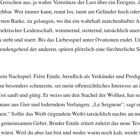
Kreischen aus, ja wahre Veitstänze der Lust über ein Ereignis, d
sehbar. Wer immer kann, rennt los, turnt am Geländer hoch oder
ten Barke, zu gelangen, wo ihn ein wahrhaft märchenhafter Anb
hektischer Leidenschaft, wimmernd, stotternd, tatsächlich uner
steht und starrt. Bis das Liebesspiel unter Ovationen endet. U
eudengeheul der anderen, spüren plötzlich eine fürchterliche 
 ein Nachspiel. Frère Emile, beruflich als Verkünder und Predi
n besonders schmerzte, sei mein offensichtliches Interesse an
ist sanft und gütig. Er weiss um den Stachel der Wollust, hat 
inaus aus Gier und loderndem Verlangen. „Le Seigneur“, sagt er
en.“ Sollte das Weib (irgendein Weib) tatsächlich nachts an me
m gemeinsamen Gebet. Bruder Emile zitiert zuletzt das neue Tes
 wärst. Weil du aber lau bist und weder warm noch kalt, werde