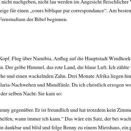
, nicht nachgeben, nicht lau werden im Angesicht fleischlicher
eige für einen „cours biblique par correspondance“. Am besten
Fernstudium der Bibel beginnen.
pf. Flug über Namibia, Anflug auf die Hauptstadt Windhoek. 
. Der gelbe Himmel, das rote Land, die blaue Luft. Ich zählte
he und einen wackelnden Zahn. Drei Monate Afrika liegen hint
alaria-Nachwehen und Mundfäule. Da ich christlich erzogen wor
 der selben Nacht. Sie kam so:
nny gegenüber. Er ist freundlich und hat trotzdem kein Zimme
ll helfen, wann immer ich kann.“ Das wäre ein Satz, der bei wa
h bin dankbar und blöd und folge Benny zu einem Mietshaus, ein